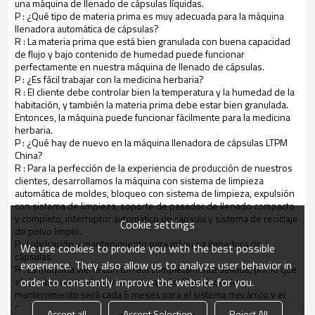
una máquina de llenado de cápsulas líquidas.
P
: ¿Qué tipo de materia prima es muy adecuada para la máquina
llenadora automática de cápsulas?
R
: La materia prima que está bien granulada con buena capacidad
de flujo y bajo contenido de humedad puede funcionar
perfectamente en nuestra máquina de llenado de cápsulas.
P
: ¿Es fácil trabajar con la medicina herbaria?
R
: El cliente debe controlar bien la temperatura y la humedad de la
habitación, y también la materia prima debe estar bien granulada.
Entonces, la máquina puede funcionar fácilmente para la medicina
herbaria.
P
: ¿Qué hay de nuevo en la máquina llenadora de cápsulas LTPM
China?
R
: Para la perfección de la experiencia de producción de nuestros
clientes, desarrollamos la máquina con sistema de limpieza
automática de moldes, bloqueo con sistema de limpieza, expulsión
con sistema de limpieza, soporte de pasador de llenado compacto
y completo, interruptor automático de cápsula y sistema de reciclaje
Cookie settings
de polvo limpio.
P
: Lubricación y mantenimiento para máquina llenadora de
We use cookies to provide you with the best possible
cápsulas.
experience. They also allow us to analyze user behavior in
R
: La máquina viene con torreta completamente sellada, por lo que
order to constantly improve the website for you.
el cliente puede lubricar una vez al año. El período de
mantenimiento será cada 6 meses para el sistema mecánico y el
sistema eléctrico. Los clientes pueden hacerlo fácilmente siguiendo
Accept all
Accept Selection
Reject All