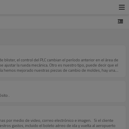
de blister, el control del PLC cambian el período anterior en el área de
ebe ajustar la rueda mecánica. Otro es nuestro tipo, puede decir que el
 día hemos mejorado nuestras piezas de cambio de moldes, hay una
onveniente. Y también tenemos un video para cambiar el molde. .Q:
 separará automáticamente cuando la máquina se detenga. Es especial
ina funcione y el material siga adelante. Debe haber un motor para
e, el clip se suelta y los materiales regresan, es necesario ajustar la
sito .
da si su molde de formación es lo suficientemente largo. P: La
ema, utilizamos una celda de cámara para registrar el punto de color
ará una retroalimentación al motor paso a paso, en el último motor paso
qué debo hacer? R: Al principio, enviaremos un video sobre cómo
tes.
estros gastos, incluido el boleto aéreo de ida y vuelta al aeropuerto