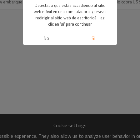
 y embarque. En caso de la estadía de nuestro técnico, el servicio cobra US $
Detectado que estás accediendo al sitio
web móvil en una computadora, ¿deseas
redirigir al sitio web de escritorio? Haz
clic en 'sí' para continuar
No
Si
Cookie settings
sible experience. They also allow us to analyze user behavior in 