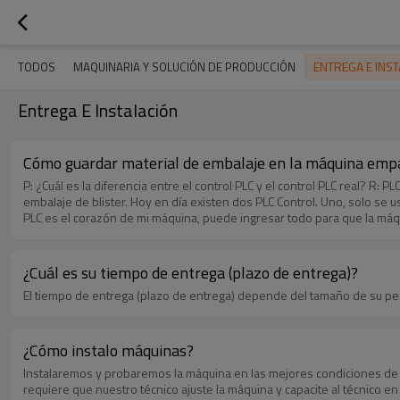
ENTREGA E INS
TODOS
MAQUINARIA Y SOLUCIÓN DE PRODUCCIÓN
Entrega E Instalación
Cómo guardar material de embalaje en la máquina empa
P: ¿Cuál es la diferencia entre el control PLC y el control PLC real? R: 
embalaje de blister. Hoy en día existen dos PLC Control. Uno, solo se us
PLC es el corazón de mi máquina, puede ingresar todo para que la má
ranura y un tornillo en el molde. Si desea cambiar a un empaque dife
Cuando la máquina se detiene, el molde aún está caliente; ¿Calentará 
para proteger el material no utilizado en la máquina. P: ¿Para qué se
¿Cuál es su tiempo de entrega (plazo de entrega)?
remolcar. Normalmente, hay dos tipos de motores para remolcar el materi
El tiempo de entrega (plazo de entrega) depende del tamaño de su pedi
máquina nuevamente cuando se reinicia. Así que adoptamos el motor pas
máquina siempre funciona automáticamente, pero cuando funciona con u
en papel de aluminio. Cuando la máquina funcione en una longitud incorr
a paso funcionará en la longitud correcta para ahorrar material y tie
¿Cómo instalo máquinas?
resolverlo. En segundo lugar, tenemos seis técnicos que preparan Passp
Instalaremos y probaremos la máquina en las mejores condiciones de funcionamiento antes del envío. Podemos confiar en que instale las máqui
requiere que nuestro técnico ajuste la máquina y capacite al técnico en 