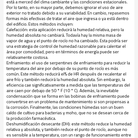
está a merced del clima cambiante y las condiciones estacionales.
Por lo tanto, en su mayor parte, debemos ignorar el uso de aire
exterior no tratado debido a su variabilidad. En cambio, repasemos
formas más efectivas de tratar el aire que ingresa o ya está dentro
del edificio. Estos métodos incluyen:
Calefacción: esta aplicación reducirá la humedad relativa, pero la
humedad absoluta no cambiará. Todavía hay la misma masa de
vapor de agua y el punto de rocío no ha cambiado. Esta podría ser
una estrategia de control de humedad razonable para calentar el
área por comodidad, pero en términos de energía puede ser
relativamente costosa.
Enfriamiento: el uso de serpentines de enfriamiento para reducir la
temperatura del aire por debajo de su punto de rocío es más
común. Este método reducirá el% de HR después de recalentar el
aire frío y también reducirá la humedad absoluta. Sin embargo, la
eficiencia cae significativamente a medida que las temperaturas del
aire caen por debajo de 50 ° F (10 ° C). Además, la inevitable
condensación que se forma en las bobinas de enfriamiento puede
convertirse en un problema de mantenimiento si son propensas a
la corrosión. Finalmente, las condiciones húmedas son un buen
caldo de cultivo para bacterias y moho, que no se desean cerca de
la producción farmacéutica.
Deshumidificación desecante (DH): este método reduce la humedad
relativa y absoluta, y también reduce el punto de rocío, aunque no
es sensible a la temperatura, con un rango de funcionamiento entre