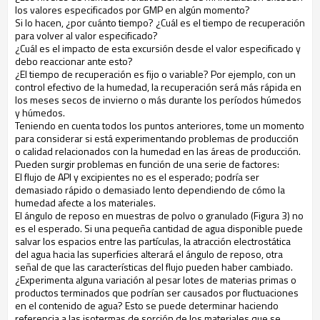
los valores especificados por GMP en algún momento?
Si lo hacen, ¿por cuánto tiempo? ¿Cuál es el tiempo de recuperación
para volver al valor especificado?
¿Cuál es el impacto de esta excursión desde el valor especificado y
debo reaccionar ante esto?
¿El tiempo de recuperación es fijo o variable? Por ejemplo, con un
control efectivo de la humedad, la recuperación será más rápida en
los meses secos de invierno o más durante los períodos húmedos
y húmedos.
Teniendo en cuenta todos los puntos anteriores, tome un momento
para considerar si está experimentando problemas de producción
o calidad relacionados con la humedad en las áreas de producción.
Pueden surgir problemas en función de una serie de factores:
El flujo de API y excipientes no es el esperado; podría ser
demasiado rápido o demasiado lento dependiendo de cómo la
humedad afecte a los materiales.
El ángulo de reposo en muestras de polvo o granulado (Figura 3) no
es el esperado. Si una pequeña cantidad de agua disponible puede
salvar los espacios entre las partículas, la atracción electrostática
del agua hacia las superficies alterará el ángulo de reposo, otra
señal de que las características del flujo pueden haber cambiado.
¿Experimenta alguna variación al pesar lotes de materias primas o
productos terminados que podrían ser causados por fluctuaciones
en el contenido de agua? Esto se puede determinar haciendo
referencia a las isotermas de sorción de los materiales que se