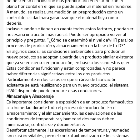
de descenso o inclinación más pronunciado en relación con el
plano horizontal en el que se puede apilar un material sin hundirse.
A menudo, se realiza una medición en preproducción como un
control de calidad para garantizar que el material fluya como
debería.
Incluso cuando se tienen en cuenta todos estos factores, podría ser
necesaria una acción más radical. Puede ser apropiado volver al
principio y preguntar: "¿Cómo se determinó el nivel de% HR para los
procesos de producción y almacenamiento en la fase de I + D?"
En algunos casos, las condiciones ambientales para producir un
nuevo producto se adoptan a partir de un producto similar existente
que ya se encuentra en producción, en base a los supuestos que:
Estas condiciones funcionan y están comprobadas, y no parece
haber diferencias significativas entre los dos productos.
Particularmente en los casos en que un área de fabricación
existente se está reutilizando para un nuevo producto, el sistema
HVAC disponible puede producir esas condiciones.
Almacenaje y Almacenaje
Es importante considerar la exposición de un producto farmacéutico
a la humedad durante todo el proceso de producción. En el
almacenamiento y el almacenamiento, las desviaciones de las
condiciones de temperatura y humedad deseadas deben
minimizarse, controlarse y documentarse.
Desafortunadamente, las excursiones de temperatura y humedad
son casi inevitables, pero el control automatizado de los sistemas