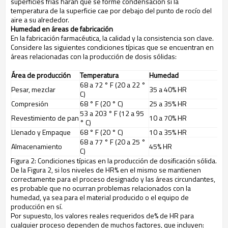
superficies frías harán que se forme condensación si la
temperatura de la superficie cae por debajo del punto de rocío del
aire a su alrededor.
Humedad en áreas de fabricación
En la fabricación farmacéutica, la calidad y la consistencia son clave.
Considere las siguientes condiciones típicas que se encuentran en
áreas relacionadas con la producción de dosis sólidas:
Área de producción
Temperatura
Humedad
68 a 72 ° F (20 a 22 °
Pesar, mezclar
35 a 40% HR
C)
Compresión
68 ° F (20 ° C)
25 a 35% HR
53 a 203 ° F (12 a 95
Revestimiento de pan
10 a 70% HR
° C)
Llenado y Empaque
68 ° F (20 ° C)
10 a 35% HR
68 a 77 ° F (20 a 25 °
Almacenamiento
45% HR
C)
Figura 2: Condiciones típicas en la producción de dosificación sólida.
De la Figura 2, si los niveles de HR% en el mismo se mantienen
correctamente para el proceso designado y las áreas circundantes,
es probable que no ocurran problemas relacionados con la
humedad, ya sea para el material producido o el equipo de
producción en sí.
Por supuesto, los valores reales requeridos de% de HR para
cualquier proceso dependen de muchos factores, que incluyen: