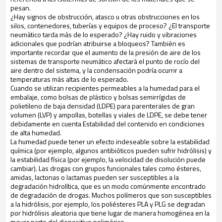
pesan.
¿Hay signos de obstrucción, atasco u otras obstrucciones en los
silos, contenedores, tuberías y equipos de proceso? ¿El transporte
neumático tarda más de lo esperado? ¿Hay ruido y vibraciones
adicionales que podrían atribuirse a bloqueos? También es
importante recordar que el aumento de la presión de aire de los
sistemas de transporte neumático afectará el punto de rocío del
aire dentro del sistema, y la condensación podría ocurrir a
temperaturas más altas de lo esperado.
Cuando se utilizan recipientes permeables a la humedad para el
embalaje, como bolsas de plástico y bolsas semirrígidas de
polietileno de baja densidad (LDPE) para parenterales de gran
volumen (LVP) y ampollas, botellas y viales de LDPE, se debe tener
debidamente en cuenta Estabilidad del contenido en condiciones
de alta humedad.
La humedad puede tener un efecto indeseable sobre la estabilidad
química (por ejemplo, algunos antibióticos pueden sufrir hidrólisis) y
la estabilidad física (por ejemplo, la velocidad de disolución puede
cambiar). Las drogas con grupos funcionales tales como ésteres,
amidas, lactonas o lactamas pueden ser susceptibles a la
degradación hidrolítica, que es un modo comúnmente encontrado
de degradación de drogas. Muchos polímeros que son susceptibles
a la hidrólisis, por ejemplo, los poliésteres PLA y PLG se degradan
por hidrólisis aleatoria que tiene lugar de manera homogénea en la
mayor parte del dispositivo polimérico.