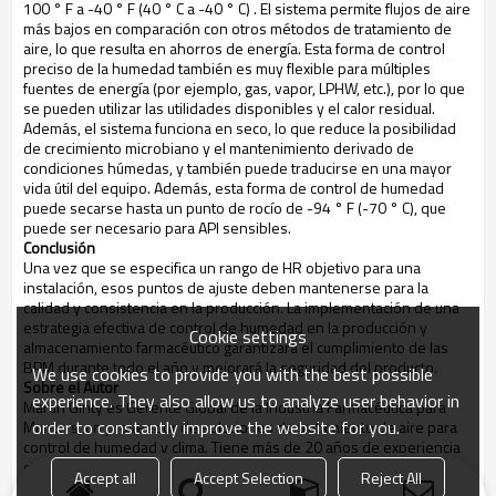
100 ° F a -40 ° F (40 ° C a -40 ° C) . El sistema permite flujos de aire
más bajos en comparación con otros métodos de tratamiento de
aire, lo que resulta en ahorros de energía. Esta forma de control
preciso de la humedad también es muy flexible para múltiples
fuentes de energía (por ejemplo, gas, vapor, LPHW, etc.), por lo que
se pueden utilizar las utilidades disponibles y el calor residual.
Además, el sistema funciona en seco, lo que reduce la posibilidad
de crecimiento microbiano y el mantenimiento derivado de
condiciones húmedas, y también puede traducirse en una mayor
vida útil del equipo. Además, esta forma de control de humedad
puede secarse hasta un punto de rocío de -94 ° F (-70 ° C), que
puede ser necesario para API sensibles.
Conclusión
Una vez que se especifica un rango de HR objetivo para una
instalación, esos puntos de ajuste deben mantenerse para la
calidad y consistencia en la producción. La implementación de una
estrategia efectiva de control de humedad en la producción y
Cookie settings
almacenamiento farmacéutico garantizará el cumplimiento de las
BPM durante todo el año y mejorará la seguridad del producto.
We use cookies to provide you with the best possible
Sobre el Autor
experience. They also allow us to analyze user behavior in
Martin Ginty es Gerente Global de la Industria Farmacéutica para
order to constantly improve the website for you.
Munters, un proveedor de soluciones de tratamiento de aire para
control de humedad y clima. Tiene más de 20 años de experiencia
en la implementación de proyectos de automatización y
Accept all
Accept Selection
Reject All
climatización a nivel nacional e internacional.