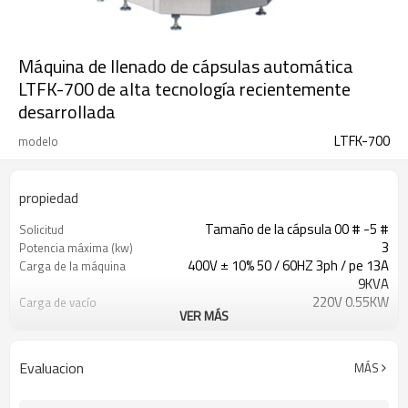
Máquina de llenado de cápsulas automática
LTFK-700 de alta tecnología recientemente
desarrollada
LTFK-700
modelo
propiedad
Tamaño de la cápsula 00 # -5 #
Solicitud
3
Potencia máxima (kw)
400V ± 10% 50 / 60HZ 3ph / pe 13A
Carga de la máquina
9KVA
220V 0.55KW
Carga de vacío
VER MÁS
140
Velocidad de rotación
(rpm)
25A
Corriente de carga máxima
Evaluacion
MÁS