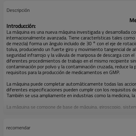
Descripción
Me
Introducción:
La máquina es una nueva máquina investigada y desarrollada con
internacionalmente avanzada. Tiene características tales como 
de mezcla) forma un ángulo incluido de 30 ° con el eje de rotaci
tolva, produciendo un fuerte giro y movimiento tangencial de al
seguridad infrarrojo y la válvula de mariposa de descarga con e
diferentes procedimientos de trabajo en el mismo recipiente sin
contaminación por polvo y la contaminación cruzada, reduce la p
requisitos para la producción de medicamentos en GMP.
La máquina puede completar automáticamente todas las acciones,
diferentes especificaciones pueden cumplir con los requisitos 
También se usa ampliamente en industrias como la medicina, la i
La máquina se compone de base de máquina, giroscopio, sistema
mezcla dentro del giroscopio. Ingrese el programa de operación
táctil para levantar automáticamente la tolva de mezcla a la po
de accionamiento funciona y realiza la mezcla de acuerdo con el
recomendar
automáticamente verticalmente. Al mismo tiempo, el sistema de f
mezcla en el girador caerá a la posición designada y se detendr