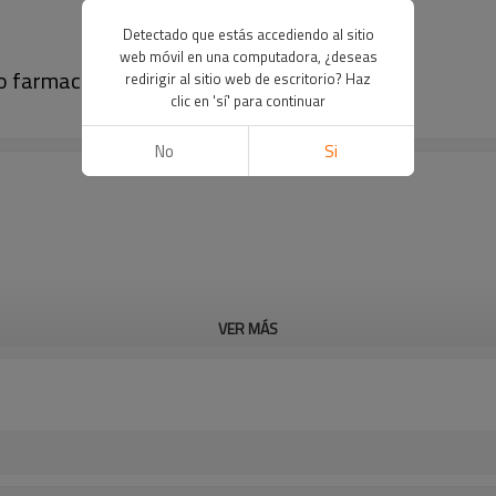
Detectado que estás accediendo al sitio
web móvil en una computadora, ¿deseas
co farmacéutico
redirigir al sitio web de escritorio? Haz
clic en 'sí' para continuar
No
Si
VER MÁS