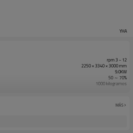
YHA
rpm 3 ~ 12
2250 × 3340 × 3000 mm
9.0KW
50 ～ 70%
1000 kilogramos
580 mm / min
MÁS