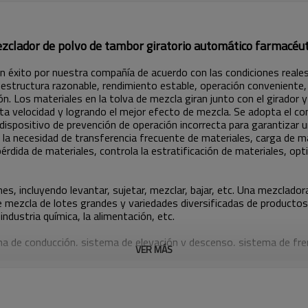
zclador de polvo de tambor giratorio automático farmacéut
 éxito por nuestra compañía de acuerdo con las condiciones reales
estructura razonable, rendimiento estable, operación conveniente, 
ón. Los materiales en la tolva de mezcla giran junto con el girador 
ta velocidad y logrando el mejor efecto de mezcla. Se adopta el co
l dispositivo de prevención de operación incorrecta para garantizar
 la necesidad de transferencia frecuente de materiales, carga de m
érdida de materiales, controla la estratificación de materiales, o
 incluyendo levantar, sujetar, mezclar, bajar, etc. Una mezclador
de mezcla de lotes grandes y variedades diversificadas de productos
ndustria química, la alimentación, etc.
 de conducción, sistema de elevación y descenso, sistema de fren
VER MÁS
 automática e ingrese el código de programa del grupo de parámetro
sición designada y sujetarla automáticamente. Después de que el si
 tiempo establecido y la velocidad de rotación. Después de alcanza
renado funciona y la mezcla finaliza. Luego ingrese al programa de
á automáticamente, y se imprimirán los datos del proceso. Luego, la