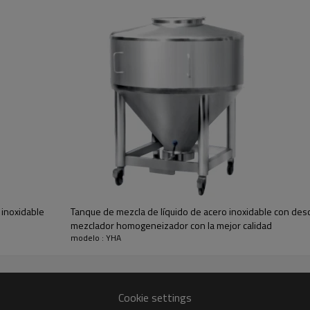
te en las industrias de bebidas, alimentos, lácteos, farmacéutica,
to, que se pueden limpiar según los estándares sanitarios.
 inoxidable
Tanque de mezcla de líquido de acero inoxidable con des
mezclador homogeneizador con la mejor calidad
modelo : YHA
Cookie settings