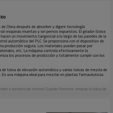
ico
 de China después de absorber y digerir tecnología
sin esquinas muertas y sin pernos expuestos. El girador (tolva
y hacen un movimiento tangencial a lo largo de las paredes de la
ntrol automático del PLC. Se proporciona con el dispositivo de
 una producción segura. Los materiales pueden pasar por
ateriales, etc. La máquina controla efectivamente la
ptimiza los procesos de producción y totalmente cumple con los
a de tolva de elevación automática y varias tolvas de mezcla de
. Es una máquina ideal para mezclar en plantas farmacéuticas.
ado y sistema de control. Cuando funcione, empuje la tolva de
s establecido. Presione el botón "confirmar" en la pantalla
stema de control del PLC recibe la señal de sujeción, el sistema
r los parámetros establecidos, el girador se detendrá
 operación manual, presione el botón "inferior", la tolva de
 tolva de mezcla se empuja hacia afuera y se transfiere al