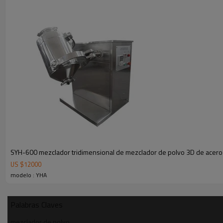
siguiente procedimiento.
Rango aplicable:
Los tanques de mezcla de acero inoxidable se aplican ampliamen
tanque de almacenamiento intermedio y tanque de almacenamien
SYH-600 mezclador tridimensional de mezclador de polvo 3D de acero
US $
12000
modelo : YHA
Palabras Claves
mezclador de polvo