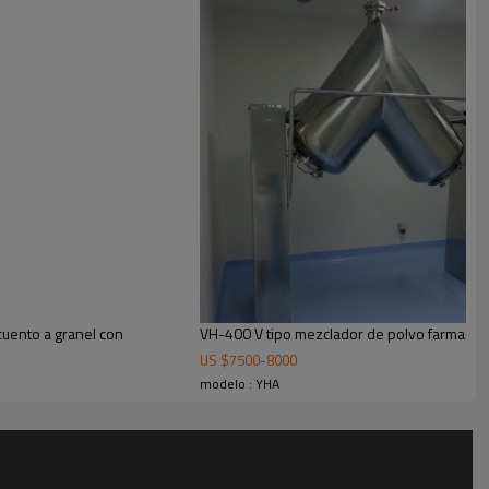
 química y de procesos utilizados como tanque mezclador,
cuento a granel con
VH-400 V tipo mezclador de polvo farmacéut
US $
7500
-
8000
modelo : YHA