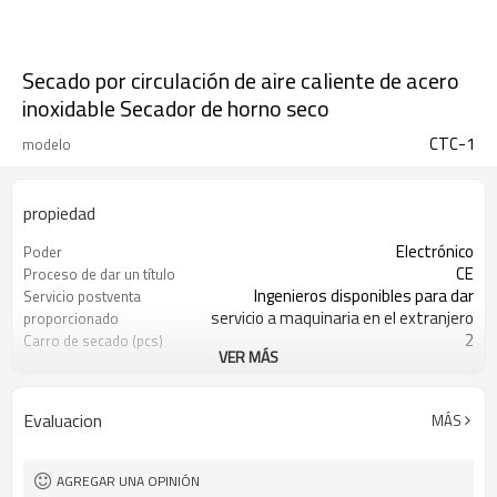
Secado por circulación de aire caliente de acero
inoxidable Secador de horno seco
CTC-1
modelo
propiedad
Electrónico
Poder
CE
Proceso de dar un título
Ingenieros disponibles para dar
Servicio postventa
servicio a maquinaria en el extranjero
proporcionado
2
Carro de secado (pcs)
VER MÁS
2430 * 1200 * 2375
Dimensión (L * W * H)
200kg
Peso
Evaluacion
MÁS
AGREGAR UNA OPINIÓN