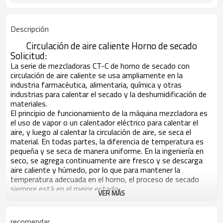
Descripción
Circulación de aire caliente
Horno de secado
Solicitud:
La serie de mezcladoras CT-C de horno de secado con
circulación de aire caliente se usa ampliamente en la
industria farmacéutica, alimentaria, química y otras
industrias para calentar el secado y la deshumidificación de
materiales.
El principio de funcionamiento de la máquina mezcladora es
el uso de vapor o un calentador eléctrico para calentar el
aire, y luego al calentar la circulación de aire, se seca el
material. En todas partes, la diferencia de temperatura es
pequeña y se seca de manera uniforme. En la ingeniería en
seco, se agrega continuamente aire fresco y se descarga
aire caliente y húmedo, por lo que para mantener la
temperatura adecuada en el horno, el proceso de secado
siempre está en el mejor estado.
VER MÁS
Característica:
1.La fuente de calefacción incluye tres modos
vapor,
electricidad y vapor eléctrico.
recomendar