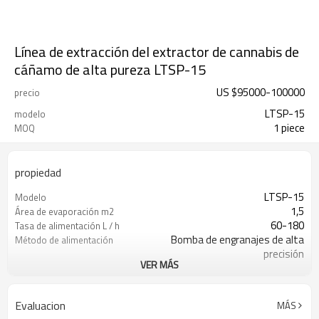
Línea de extracción del extractor de cannabis de
cáñamo de alta pureza LTSP-15
US $
95000
-
100000
precio
LTSP-15
modelo
1 piece
MOQ
propiedad
LTSP-15
Modelo
1,5
Área de evaporación m2
60-180
Tasa de alimentación L / h
Bomba de engranajes de alta
Método de alimentación
precisión
VER MÁS
Bomba de descarga continua
Método de recepción
4500
Altura del equipo (mm)
50-350
Velocidad Máxima (rpm)
Evaluacion
MÁS
Hasta 350C
temperatura de operacion