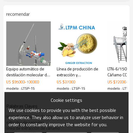
LTPM
CHINA
se especializa en la fabricación de
recomendar
equipos profesionales de destilación. Especialmente,
ofrecemos una amplia gama de equipos de destilación
molecular de vidrio y acero inoxidable (evaporador de
película limpiada) y servicios personalizados como
sistemas de 2 etapas o etapas múltiples.
Equipo automático de
Línea de producción de
LTN-6/1500 Su
destilación molecular de
extracción y
Cáñamo CO2 
corto recorrido de aceite
concentración LTN-
Lavanda CBD 
US $
95000
-
100000
US $
37000
US $
72000
-
75
esencial de cáñamo
10/4000 de alta
de extracción 
modelo : LTSP-15
modelo : LTSP-15
modelo : LTSP-
LTSP-50
eficiencia y baja
temperatura
Cookie settings
Palabras Claves
We use cookies to provide you with the best possible
línea de extracción de cannabis
experience. They also allow us to analyze user behavior in
extractor de cannabis
order to constantly improve the website for you.
línea de extracción de cáñamo