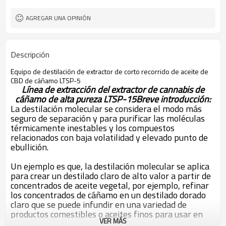
Bajo a 0.001 mbar
Nivel de vacío (mbar)
Bomba de engranajes para
Modo de alimentación
AGREGAR UNA OPINIÓN
alimentación automática y continua.
Descripción
Equipo de destilación de extractor de corto recorrido de aceite de
CBD de cáñamo LTSP-5
Línea de extracción del extractor de cannabis de
cáñamo de alta pureza LTSP-15
Breve introducción:
La destilación molecular se considera el modo más
seguro de separación y para purificar las moléculas
térmicamente inestables y los compuestos
relacionados con baja volatilidad y elevado punto de
ebullición.
Un ejemplo es que, la destilación molecular se aplica
para crear un destilado claro de alto valor a partir de
concentrados de aceite vegetal, por ejemplo, refinar
los concentrados de cáñamo en un destilado dorado
claro que se puede infundir en una variedad de
productos comestibles o aceites finos para usar en
VER MÁS
vape cartuchos u otros productos.