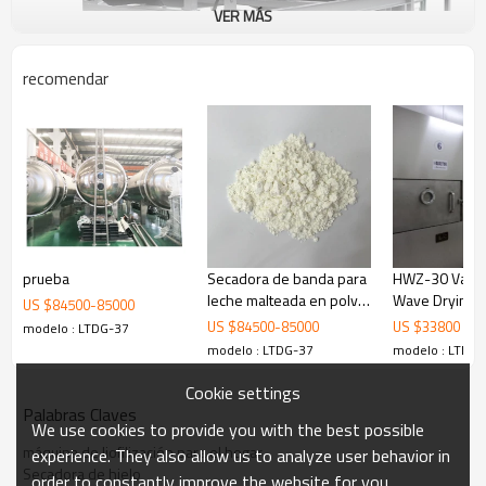
VER MÁS
recomendar
Descripción del producto
La liofilización (brevemente llamada Freeze-dry) es un proceso 
estable de material seco que colocará primero el material contenido 
con agua para congelarlo en un sólido, luego hará que entre ellos el 
agua se sublima de sólido a aire, eliminando el agua para preservar 
prueba
Secadora de banda para
HWZ-30 Vacuu
los materiales.
leche malteada en polvo
Wave Drying 
US $
84500
-
85000
congelación industrial de
para fibra, al
US $
84500
-
85000
US $
33800
modelo : LTDG-37
El método de liofilización al vacío es un proceso líquido → sólido → 
alimentos secado al
alimentos, frut
modelo : LTDG-37
modelo : LTDG-
gaseoso. En el proceso de liofilización, el "puente líquido" entre las 
vacío continuo industrial
partículas de la solución se ha congelado en un "puente sólido". La 
Cookie settings
posición relativa de las partículas se ha fijado y no existe tensión 
Palabras Claves
superficial en la interfaz gas-líquido entre las dos partículas. Con la 
We use cookies to provide you with the best possible
destilación continua del disolvente, el "puente sólido" disminuye 
máquina de liofilización para el hogar
continuamente, pero la posición relativa entre dos partículas ya no 
experience. They also allow us to analyze user behavior in
cambiará hasta que el "puente sólido" desaparezca por completo.
Secadora de hielo
order to constantly improve the website for you.