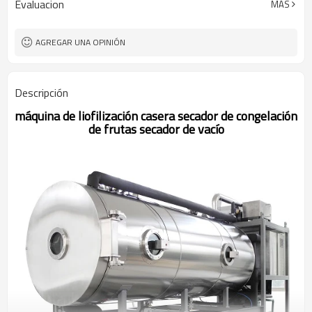
Evaluacion
MÁS
elegir)
puerta
Ra≤0.6μm
La aspereza de la cámara y
la puerta.
AGREGAR UNA OPINIÓN
Panel aislante de goma / δ70mm
Material de aislamiento
3800kg
Peso total
Descripción
máquina de liofilización casera secador de congelación
de frutas secador de vacío