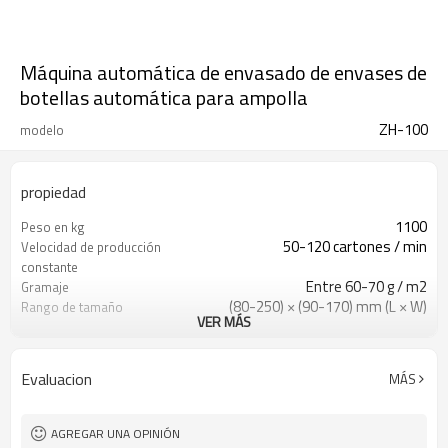
Máquina automática de envasado de envases de
botellas automática para ampolla
ZH-100
modelo
propiedad
1100
Peso en kg
50-120 cartones / min
Velocidad de producción
constante
Entre 60-70 g / m2
Gramaje
(80-250) × (90-170) mm (L × W)
Rango de tamaño
VER MÁS
220V - 50Hz
Fuente de alimentación
estándar
0,75
Consumo de energía en
Evaluacion
MÁS
KW
AGREGAR UNA OPINIÓN