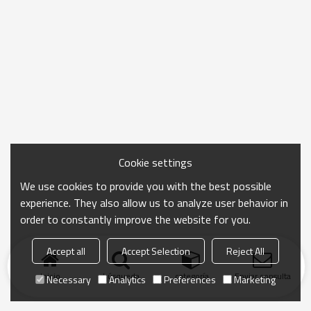
Cookie settings
We use cookies to provide you with the best possible
experience. They also allow us to analyze user behavior in
order to constantly improve the website for you.
Accept all
Accept Selection
Reject All
Inicio
búsqueda
categoría
Enviar consulta
Necessary
Analytics
Preferences
Marketing