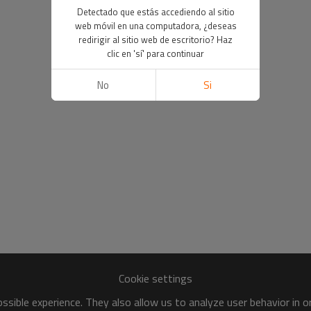
Detectado que estás accediendo al sitio
web móvil en una computadora, ¿deseas
redirigir al sitio web de escritorio? Haz
clic en 'sí' para continuar
No
Si
Cookie settings
sible experience. They also allow us to analyze user behavior in 