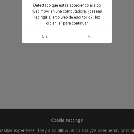
Detectado que estás accediendo al sitio
web móvil en una computadora, ¿deseas
redirigir al sitio web de escritorio? Haz
clic en 'sí' para continuar
No
Si
Cookie settings
sible experience. They also allow us to analyze user behavior in 