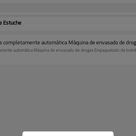
e Estuche
es completamente automática Máquina de envasado de drog
amente automática Máquina de envasado de drogas Empaquetado de bolsi