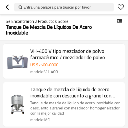
Entra una palabra para buscar por favor
Se Encontraron
2
Productos Sobre
Tanque De Mezcla De Líquidos De Acero
Inoxidable
VH-400 V tipo mezclador de polvo
farmacéutico / mezclador de polvo
US $
7500
-
8000
modelo:VH-400
Tanque de mezcla de líquido de acero
inoxidable con descuento a granel con
mezclador homogeneizador con la mejor
Tanque de mezcla de líquido de acero inoxidable con
calidad
descuento a granel con mezclador homogeneizador
con la mejor calidad
modelo:MCL