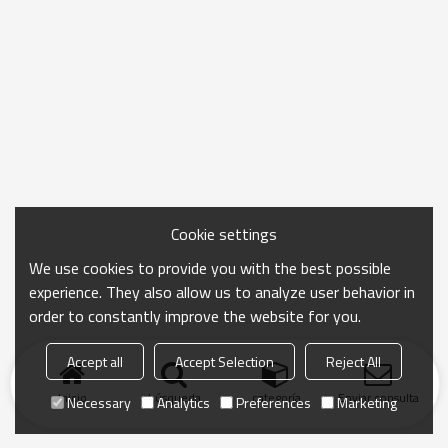
Cookie settings
We use cookies to provide you with the best possible
experience. They also allow us to analyze user behavior in
order to constantly improve the website for you.
Accept all
Accept Selection
Reject All
Inicio
búsqueda
categoría
Enviar consulta
Necessary
Analytics
Preferences
Marketing