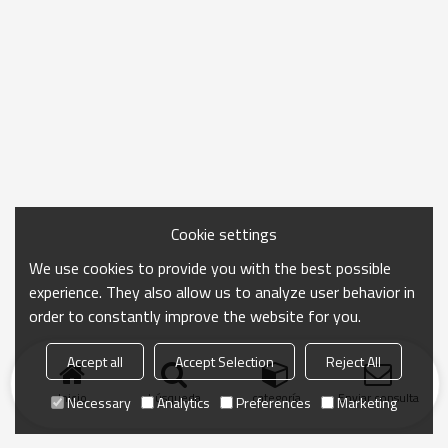
Cookie settings
We use cookies to provide you with the best possible
experience. They also allow us to analyze user behavior in
order to constantly improve the website for you.
Accept all
Accept Selection
Reject All
Inicio
búsqueda
categoría
Enviar consulta
Necessary
Analytics
Preferences
Marketing