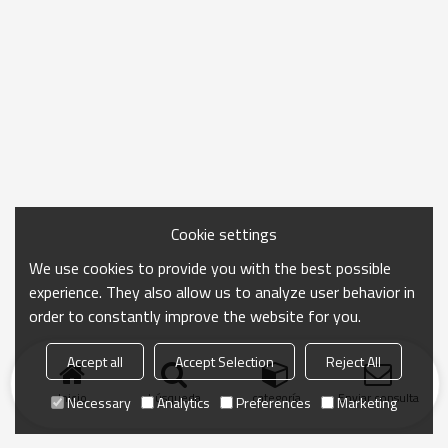
Cookie settings
We use cookies to provide you with the best possible
experience. They also allow us to analyze user behavior in
order to constantly improve the website for you.
Accept all
Accept Selection
Reject All
Inicio
búsqueda
categoría
Enviar consulta
Necessary
Analytics
Preferences
Marketing