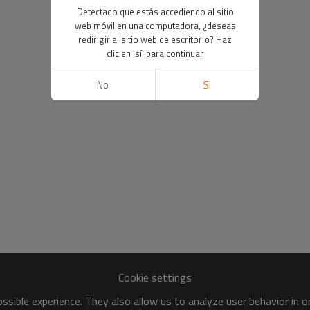
Detectado que estás accediendo al sitio
web móvil en una computadora, ¿deseas
redirigir al sitio web de escritorio? Haz
clic en 'sí' para continuar
No
Si
Cookie settings
sible experience. They also allow us to analyze user behavior in 