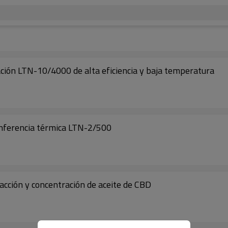
ación LTN-10/4000 de alta eficiencia y baja temperatura
cunferencia térmica LTN-2/500
cción y concentración de aceite de CBD