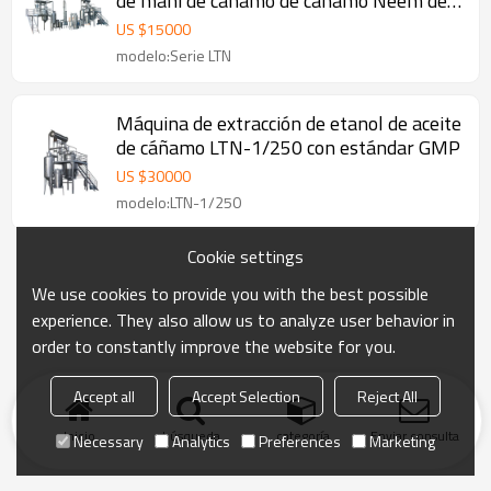
de maní de cáñamo de cáñamo Neem de
cannabis serie LTN
US $
15000
modelo:Serie LTN
Máquina de extracción de etanol de aceite
de cáñamo LTN-1/250 con estándar GMP
US $
30000
modelo:LTN-1/250
Cookie settings
We use cookies to provide you with the best possible
experience. They also allow us to analyze user behavior in
order to constantly improve the website for you.
Accept all
Accept Selection
Reject All
Inicio
búsqueda
categoría
Enviar consulta
Necessary
Analytics
Preferences
Marketing