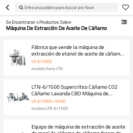
Entra una palabra para buscar por favor
Se Encontraron
4
Productos Sobre
Máquina De Extracción De Aceite De Cáñamo
Fábrica que vende la máquina de
extracción de etanol de aceite de cáñamo
de bajo precio
US $
15000
modelo:Serie LTN
LTN-6/1500 Supercrítico Cáñamo CO2
Cáñamo Lavanda CBD Máquina de
extracción de aceite
US $
72000
-
75500
modelo:LTN-6/1500
Equipo de máquina de extracción de aceite