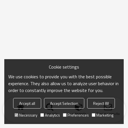
Cookie settings
We use cookies to provide you with the best possible
experience. They also allow us to analyze user behavior in
order to constantly improve the website for you.
Accept all
Accept Selection
Reject All
Inicio
búsqueda
categoría
Enviar consulta
Necessary
Analytics
Preferences
Marketing