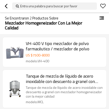
Entra una palabra para buscar por favor
Se Encontraron
2
Productos Sobre
Mezclador Homogeneizador Con La Mejor
Calidad
VH-400 V tipo mezclador de polvo
farmacéutico / mezclador de polvo
US $
7500
-
8000
modelo:VH-400
Tanque de mezcla de líquido de acero
inoxidable con descuento a granel con
mezclador homogeneizador con la mejor
Tanque de mezcla de líquido de acero inoxidable con
calidad
descuento a granel con mezclador homogeneizador
con la mejor calidad
modelo:MCL