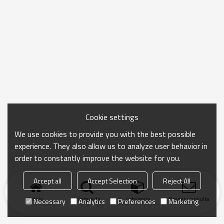
Cookie settings
We use cookies to provide you with the best possible
experience. They also allow us to analyze user behavior in
order to constantly improve the website for you.
Accept all
Accept Selection
Reject All
Inicio
búsqueda
categoría
Enviar consulta
Necessary
Analytics
Preferences
Marketing