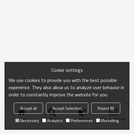
Cookie settings
We use cookies to provide you with the best possible
experience. They also allow us to analyze user behavior in
order to constantly improve the website for you.
Accept all
Accept Selection
Reject All
Inicio
búsqueda
categoría
Enviar consulta
Necessary
Analytics
Preferences
Marketing