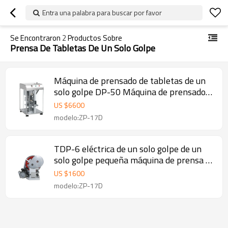
Entra una palabra para buscar por favor
Se Encontraron
2
Productos Sobre
Prensa De Tabletas De Un Solo Golpe
Máquina de prensado de tabletas de un
solo golpe DP-50 Máquina de prensado
de tabletas Máquina de prensado de
US $
6600
pastillas diy
modelo:ZP-17D
TDP-6 eléctrica de un solo golpe de un
solo golpe pequeña máquina de prensa de
tabletas para pharma
US $
1600
modelo:ZP-17D