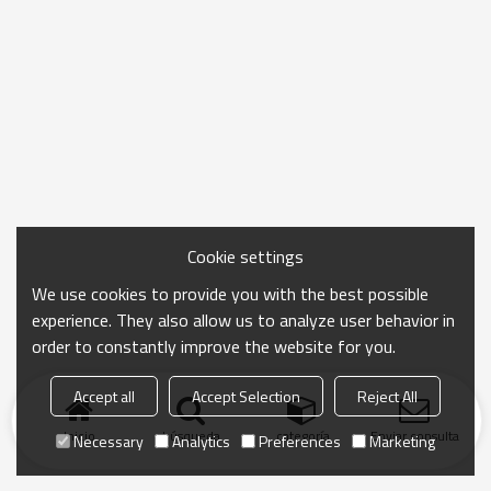
Cookie settings
We use cookies to provide you with the best possible
experience. They also allow us to analyze user behavior in
order to constantly improve the website for you.
Accept all
Accept Selection
Reject All
Inicio
búsqueda
categoría
Enviar consulta
Necessary
Analytics
Preferences
Marketing