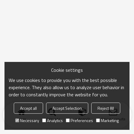
Cookie settings
We use cookies to provide you with the best possible
experience. They also allow us to analyze user behavior in
order to constantly improve the website for you.
Accept all
Accept Selection
Reject All
Inicio
búsqueda
categoría
Enviar consulta
Necessary
Analytics
Preferences
Marketing