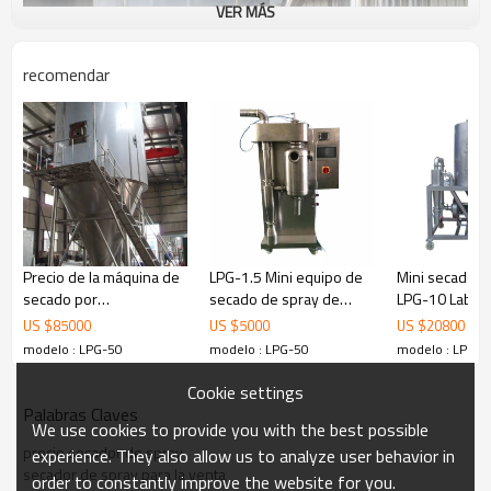
VER MÁS
recomendar
Precio de la máquina de
LPG-1.5 Mini equipo de
Mini secador 
secado por
secado de spray de
LPG-10 Lab pa
pulverización de leche
leche para huevo
en polvo de c
US $
85000
US $
5000
US $
20800
en polvo LPG-300 para
instantáneo
modelo : LPG-50
modelo : LPG-50
modelo : LPG-5
extracto de aluminio
Cookie settings
Palabras Claves
We use cookies to provide you with the best possible
precio secador de spray
experience. They also allow us to analyze user behavior in
secador de spray para la venta
order to constantly improve the website for you.