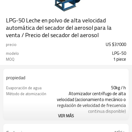
LPG-50 Leche en polvo de alta velocidad
automática del secador del aerosol para la
venta / Precio del secador del aerosol
US $
37000
precio
LPG-50
modelo
1 piece
MOQ
propiedad
50kg / h
Evaporación de agua
Atomizador centrífugo de alta
Método de atomización
velocidad (accionamiento mecánico o
regulación de velocidad de frecuencia
continua disponible)
VER MÁS
21500
Revolución del atomizador
(rpm)
120
Diámetro del disco