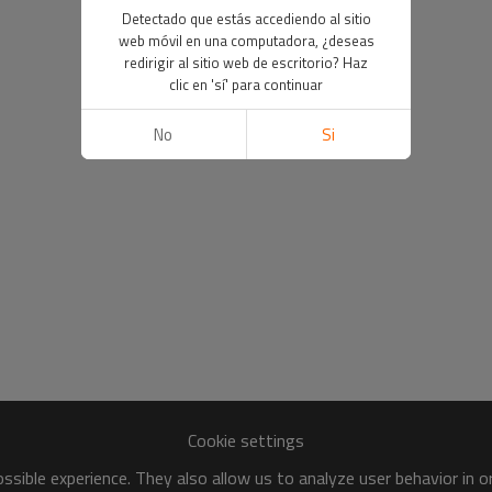
Detectado que estás accediendo al sitio
web móvil en una computadora, ¿deseas
redirigir al sitio web de escritorio? Haz
clic en 'sí' para continuar
No
Si
Cookie settings
sible experience. They also allow us to analyze user behavior in 