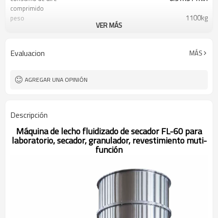
comprimido
1100kg
peso
VER MÁS
0.3 ~ 0.6Mpa
presion de vapor
temperatura ambiente -120 ℃,
temperatura
ajustable
Evaluacion
MÁS
según la característica del material
Tiempo de trabajo
45 ~ 90 min
≥99%
Tasa de recepción
AGREGAR UNA OPINIÓN
ventilador y bastidor principal
ruido
instalados por separado, ruido≤75d
11kw
Poder del ventilador
Descripción
Máquina de lecho fluidizado de secador FL-60 para
laboratorio, secador, granulador, revestimiento muti-
función