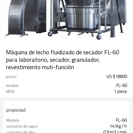
Máquina de lecho fluidizado de secador FL-60
para laboratorio, secador, granulador,
revestimiento muti-función
US $
18800
precio
FL-60
modelo
1 piece
MOQ
propiedad
FL-60
Modelo
141kg / h
consumo de vapor
0.9 m3 / min
consumo de aire