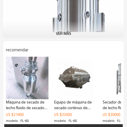
VER MÁS
recomendar
Máquina de secado de
Equipo de máquina de
Secador de gr
lecho fluido de secador
secado continuo de
de lecho fluid
de ebullición de alta
lecho fluido vibrante
farmacéutico 
US $
21800
US $
33000
US $
30000
eficiencia FLP-5 para
certificado CE
modelo : FL-60
modelo : FL-60
modelo : FL-60
polvo granulado