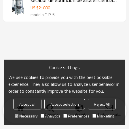
secador de ebullición de alta eficiencia
FLP-5 para polvo granulado
US $
21800
modelo:FLP-5
Cookie settings
We use cookies to provide you with the best possible
experience. They also allow us to analyze user behavior in
order to constantly improve the website for you.
Accept all
Accept Selection
Reject All
Inicio
búsqueda
categoría
Enviar consulta
Necessary
Analytics
Preferences
Marketing