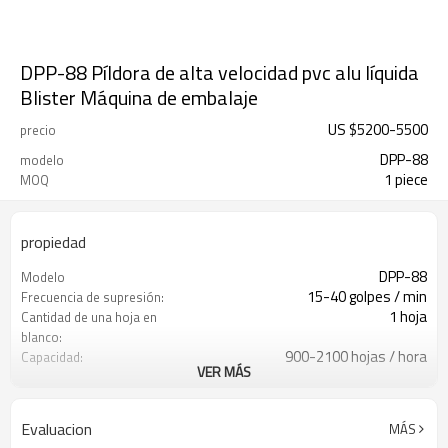
DPP-88 Píldora de alta velocidad pvc alu líquida
Blister Máquina de embalaje
US $
5200
-
5500
precio
DPP-88
modelo
1 piece
MOQ
propiedad
DPP-88
Modelo
15-40 golpes / min
Frecuencia de supresión:
1 hoja
Cantidad de una hoja en
blanco:
900-2100 hojas / hora
Capacidad:
VER MÁS
10-110mm
Alcance ajustable del
recorrido de alimentación:
120 * 110 * 15 mm
Max. Formando:
Evaluacion
MÁS
380V 50Hz 5.5Kw
Fuente de alimentación: