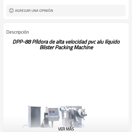
PVC: 120 × (0.15-0.5) mm PTP: 120 *
Especificación de
(0.02 * 0.035) mm
envoltura:
AGREGAR UNA OPINIÓN
1650 * 500 * 1100 mm
Dimensiones totales:
1800 * 650 * 1250 mm
Dimensión de embalaje:
650kg
Peso:
Descripción
DPP-88 Píldora de alta velocidad pvc alu líquido
Blister Packi
ng Machine
VER MÁS