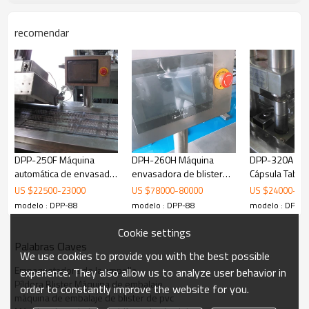
recomendar
DPP-250F Máquina
DPH-260H Máquina
DPP-320A Aut
automática de envasado
envasadora de blister
Cápsula Tablet
de ampollas de jeringa
de tabletas de alta
Plástico Bliste
US $
22500
-
23000
US $
78000
-
80000
US $
24000
-
25
de alta frecuencia
velocidad
Empaquetador
modelo : DPP-88
modelo : DPP-88
modelo : DPP-8
tropical
Cookie settings
Palabras Claves
We use cookies to provide you with the best possible
Empaquetadora de la ampolla
experience. They also allow us to analyze user behavior in
Píldora Blister Máquina de embalaje
order to constantly improve the website for you.
máquina de embalaje de blister de pvc