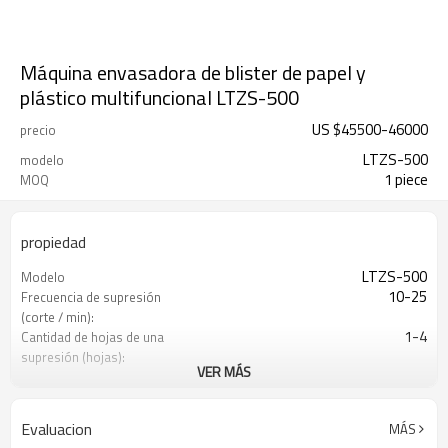
Máquina envasadora de blister de papel y
plástico multifuncional LTZS-500
US $
45500
-
46000
precio
LTZS-500
modelo
1 piece
MOQ
propiedad
LTZS-500
Modelo
10-25
Frecuencia de supresión
(corte / min):
1-4
Cantidad de hojas de una
supresión (hojas):
VER MÁS
3000
Capacidad (páginas / hora):
30-280
Alcance ajustable del
recorrido de alimentación:
Evaluacion
MÁS
(mm)