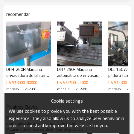
recomendar
DPH-260H Máquina
DPP-250F Máquina
DLL-160 Alu Al
envasadora de blister
automática de envasado
píldora Tableta
de tabletas de alta
de ampollas de jeringa
Equipo de la 
US $
78000
-
80000
US $
22500
-
23000
US $
13800
velocidad
de alta frecuencia
embalaje
modelo : LTZS-500
modelo : LTZS-500
modelo : LTZS-
tropical
Cookie settings
Solicitud:
Palabras Claves
La máquina es adecuada para empacar papel y
We use cookies to provide you with the best possible
plástico en la industria de ferretería, equipos
Máquina empacadora de blister de papel y plástico
experience. They also allow us to analyze user behavior in
médicos, juguetes, baterías, productos electrónicos,
empaquetadora de la ampolla de papel
order to constantly improve the website for you.
autopartes, productos básicos, cosméticos, productos
Máquina de embalaje de blister de plástico
de caucho, vajillas, utensilios de cocina. Por ejemplo,