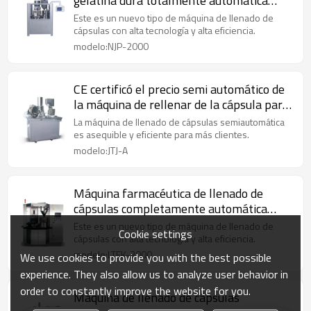
gelatina dura totalmente automática
NJP-2000 aprobó el CE
Este es un nuevo tipo de máquina de llenado de
cápsulas con alta tecnología y alta eficiencia.
modelo:NJP-2000
CE certificó el precio semi automático de
la máquina de rellenar de la cápsula para
la cápsula
La máquina de llenado de cápsulas semiautomática
es asequible y eficiente para más clientes.
modelo:JTJ-A
Máquina farmacéutica de llenado de
cápsulas completamente automática
LTFK-3000 de nueva generación
Este es un nuevo tipo de máquina de llenado de
Cookie settings
Maquinaria farmacéutica
cápsulas con alta tecnología y alta eficiencia.
modelo:LTFK-3000
We use cookies to provide you with the best possible
experience. They also allow us to analyze user behavior in
order to constantly improve the website for you.
Máquina de llenado de cápsulas